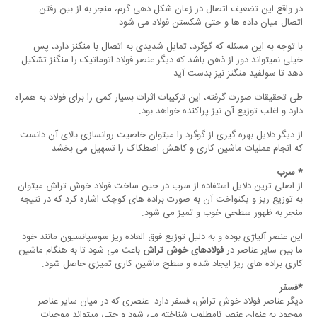
در واقع این تضعیف اتصال در زمان شکل دهی گرم، منجر به از بین رفتن
اتصال میان داده ها و حتی شکستن فولاد می شود.
با توجه به این مسئله که گوگرد، تمایل شدیدی به اتصال با منگنز دارد، پس
خیلی نمیتواند دور از ذهن باشد که دیگر عنصر فولاد اتوماتیک را منگنز تشکیل
دهد تا سولفید منگنز نیز بدست آید.
طی تحقیقات صورت گرفته، این ترکیبات اثرات بسیار کمی را برای فولاد به همراه
دارد و اغلب توزیع آن نیز پراکنده خواهد بود.
از دیگر دلایل بهره گیری از گوگرد را میتوان خاصیت روانسازی بالای آن دانست
که انجام عملیات ماشین کاری و کاهش اصطکاک را تسهیل می بخشد.
* سرب
از اصلی ترین دلایل استفاده از سرب در حین ساخت فولاد خوش تراش میتوان
به توزیع ریز و یکنواخت آن به صورت براده های کوچک اشاره کرد که در نتیجه
منجر به ظهور سطحی خوب و تمیز می شود.
این عنصر آلیاژی بوده و به دلیل توزیع فوق العاده ریز سوسپانسیون مانند خود
ما بین سایر عناصر در
فولادهای خوش تراش
باعث می شود تا به هنگام ماشین
کاری براده های ریز ایجاد شده و سطح ماشین کاری تمیزی حاصل شود.
*فسفر
دیگر عناصر فولاد خوش تراش، فسفر دارد. عنصری که در میان سایر عناصر
موجود به عنوان عنصر نامطلوب شناخته می شود و حتی میتواند موجبات