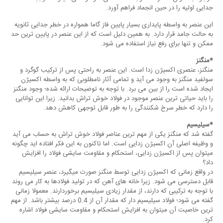
جدایی اولیه را در حین انجماد فراهم آورد.
این عنصر به واسطه پایداری بسیار پایین فاز گاما همواره در خطر جدایی ثانویه
به حالت جامد قرار دارد. به همین دلیل است که از این عنصر در پایین ترین حد
ممکن و تنها برای رفع نیاز استفاده می شود.
*منگنز
منگنز، عنصری اکسیژن زدا است. این عنصر به راحتی پس از ترکیب گوگرد و
سولفید منگنز به وجود می آید و تمامی آثار نامطلوبی که به واسطه اکسیژن
ایجاد شده است را از بین می برد. با توجه به توضیحات ارائه شده؛ وجود منگنز
را باید حیاتی ترین عنصر موجود در فولاد خوش تراش بدانید. زیرا این توانایی
را دارد که خطر سرخ شکنندگی را به طور قابل توجهی کاهش دهد.
*سیلیسیم
گفته شد که منگنز یکی از مهم ترین عناصر فولاد خوش تراش به حساب می آید
و وظیفه اصلی آن اکسیژن زدایی است. اما تاکنون به این فکر افتاده اید چگونه
میتوان پس از اکسیژن زدایی، استحکام و مقاومت سایشی فولاد را افزایش
داد؟
در واقع زمانی که اکسیژن زدایی توسط منگنز صورت میگیرد، عنصر سیلیسیم
قابل دسترسی می شود. زیرا خانه های آهن که در تولید فولادها به کار می روند
با توجه به ترکیبی که دارند، از مقدار زیادی سیلیسیم برخوردارند. معمولا زمانی
گفته می شود؛ فولاد سیلیسیم دار که مقدار آن از 0.4 درصد بیشتر باشد. از مهم
ترین خاصیت آن میتوان به افزایش استحکام و مقاومت سایشی فولاد اشاره
کرد.