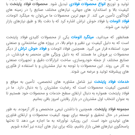
تولید و توزیع
انواع محصولات فولادی
تبدیل شود.
محصولات فولاد پایتخت
با
کیفیت بالا و استاندارد های جهانی، نیازهای مختلف صنایع را در زمینه‌ های
گوناگون تأمین می‌ کند. از مهم‌ ترین محصولات ما می‌توان به میلگرد اتومات،
فولاد اتومات
یا فولاد خوش تراش اشاره کرد که با دقت بالا و طبق نیازهای بازار
تولید می‌ شوند.
همانطور که میدانید،
میلگرد اتومات
یکی از محصولات کلیدی فولاد پایتخت
است که به دلیل کیفیت بی ‌نظیر و دوام بالا، در پروژه‌ های ساختمانی و صنعتی
مورد استفاده قرار می ‌گیرد. همچنین فولاد اتومات و
فولاد خوش تراش
از دیگر
محصولات پر فروش ما هستند که به دلیل ویژگی ‌های منحصر به فردشان، در
صنایع مختلف از جمله خودروسازی، ساخت ابزارآلات دقیق و تجهیزات صنعتی
به کار می‌ روند. این محصولات با توجه به نیاز مشتریان و با استفاده از فنّاوری‌
های پیشرفته تولید و عرضه می ‌شوند.
خدمات فولاد پایتخت
نیز شامل مشاوره‌ های تخصصی، تأمین به موقع و
تضمین کیفیت محصولات است که رضایت مشتریان را به دنبال دارد. ما در
فولاد پایتخت همواره به دنبال ارتقای سطح خدمات و محصولات خود هستیم تا
به عنوان انتخاب اول مشتریان در بازار رقابتی امروز باقی بمانیم.
مجموعه فولاد پایتخت
، همچنین با داشتن تیمی متخصص و کار آزموده، به طور
مستمر در حال تحقیق و توسعه برای بهبود کیفیت محصولات و ارتقای فناوری
‌های تولیدی خود است. این رویکرد نوآورانه به ما اجازه می‌ دهد تا نه‌تنها
پاسخگوی نیازهای فعلی بازار باشیم، بلکه برای نیاز های آینده نیز آماده شویم.