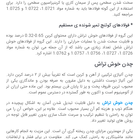
سخت شدن سطحی پس از سیمان کاری یا کربنیزاسیون سطحی را دارد. برای
استفاده از این گونه فولادها باید به شماره مواد 1.0721، 1.0722 و 1.0725
مراجعه کنید.
* فولادهای کوئنچ تمپر شونده ی مستقیم
این گروه از فولادهای خوش تراش دارای محتوای کربن 0.65-0.32 درصد بوده
و قابلیت سخت شدن با عملیات حرارتی را دارند. این گروه از فولادهای خوش
تراش شامل تعداد زیادی می باشد که از آن جمله می توان به شماره مواد
1.0726، 1.0727، 1.0756، 1.0757 و 1.0762 اشاره کرد.
چدن خوش تراش
چدن آلیاژی ترکیبی از آهن و کربن است که تقریباً بیش از ۲ درصد کربن دارد.
این آلیاژ دوست داشتنی به دلیل مقرون به صرفه بودن و ماندگاری یکی از
محبوب ترین ظروف پخت و پز تا پایان قرن بیستم بود. این ماده حتی ارزان تر
از آلومینیوم است و اکنون به طور گسترده در دسترس عموم است.
چدن خوش تراش
به دلیل قابلیت تبدیل شدن آسان به اشکال پیچیده در
هنگام ذوب و هزینه کم آن بسیار محبوب است. علاوه بر این، خواص آن را می
توان به راحتی با تنظیم ترکیب و سرعت خنک سازی بدون تغییر قابل توجه در
روش های تولید تغییر داد.
یکی از مهمترین مزایای چدن ریخته گری آن است. این مزیت به انجام کارهایی
مانند ماشینکاری به راحتی کمک می کند. مقاومت در برابر فشار و ارتعاشات