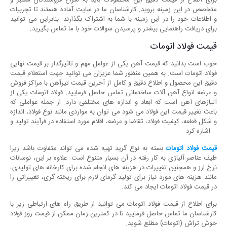
برای اطلاع از قیمت دقیق این محصولات باید به سراغ فروشندگان معتبر و
متخصص در این زمینه بروید. کارشناسان ما در سایت آماده هستند تا تجربیات
و اطلاعات خود را در این زمینه با شما به اشتراک بگذارند. بنابراین می توانید
برای دریافت راهنمایی بیشتر و پرسیدن سوالات خود با ما تماس بگیرید.
قیمت فولاد اتومات
خوب است بدانید که قیمت آهن یکی از عوامل مهم و تاثیرگذار بر قیمت نهایی
فولاد اتومات است. به همین منظور شما عزیزان می توانید جهت استعلام قیمت
دقیق این محصول و اطلاع دقیق و کامل از آخرین قیمت تیرآهن با مراکز فروش
و عرضه انواع آهن آلات ساختمانی تماس حاصل فرمایید. فولاد اتومات یکی از
آلیاژهای آهن است که ابعاد و اندازه های مختلفی دارد. از جمله عواملی که
باعث تغییر قیمت این فولاد می شود می توان به مواردی مانند نوع فولاد، اندازه
و شکل قطعه، کیفیت فولاد، تقاضا و عرضه، اقلام مورد استفاده در فرآیند تولید و
… اشاره کرد.
قیمت فولاد اتومات
بسته به نوع گرید تهیه شده می تواند متفاوت باشد زیرا
طیف عناصر آلیاژی به کار رفته در آن بسیار متنوع است. علاوه بر این، نوسانات
نرخ ارز و همچنین تغییرات در هزینه های انجام شده برای کارخانه های تولیدی،
مانند هزینه های مورد نیاز برای تولید گرمای لازم برای ریخته گری، تغییراتی را
در قیمت فولاد اتومات ایجاد می کند.
برای اطلاع از قیمت فولاد اتومات می توانید از طریق راه های ارتباطی زیر با
کارشناسان ما تماس حاصل فرمایید تا در کمترین زمان ممکن از قیمت روز فولاد
خوش تراش (اتومات) مطلع شوید.