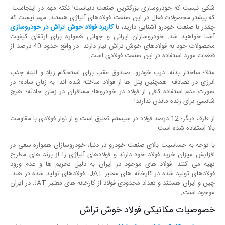
شکی نیست که خودروسازی بزرگترین صنعت دنیاست! نکته مهم در اینجاست.
که بیشتر محصولات فعال در این صنعت فولادهای آلیاژی هستند. مهم نیست که
چقدر با صنعت خودرو آشنایی دارید، با
کاربرد فولاد خوش تراش در خودروسازی
آشنا خواهید شد. خودروسازان ایرانی و جهانی همواره برای ارتقای کیفیت
محصولات خود به فولادهای خوش تراش نیاز دارند. در واقع حدود 40 درصد از
قطعات مورد استفاده در این صنعت فولادی است.
مثلا؛ ساختار بدنه، درب خودرو، صندوق عقب برای استحکام زیاد و البته جذب
انرژی در تصادف. همچنین پنل ها از فولاد ساخته شده اند. به زبان ساده؛ در
صورت عدم استفاده کافی از فولاد در خودروها؛ مسافران در زمان حادثه؛ هیچ
شانسی برای زنده ماندن ندارند!
از طرف دیگر؛ 12 درصد فولاد در سیستم تعلیق است و از نوار فولادی با مقاومت
بالا استفاده شده است.
با توجه به حساسیت بالای صنعت خودرو در دنیا، خودروسازان همواره سعی در
افزایش میزان خرید فولاد خود دارند و فولادهای آلیاژی را از برند های مطرح
تهیه می کنند. فولاد های موجود در ایران به دلیل تحریم ها و عدم ورود
فولادهای تولید شده در کارخانه های معتبر JAT، فولادهای تولید شده در هند،
چین و ایران هستند و تعداد محدودی فولاد از کارخانه های معتبر JAT در ایران
موجود است.
خصوصیات مکانیکی فولاد خوش تراش