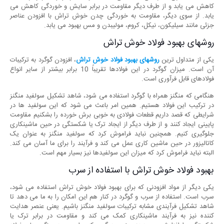
کاهش می یابد و از طرف دیگر مقاومت در برابر سایش و خوردگی کاهش می
یابد. از سوی دیگر، مقاومت به خوردگی چدن خوش تراش با افزودن عناصر
جزئی مانند سیلیکون، نیکل، کروم، مولیبدن و مس بهبود می یابد.
روشهای بهبود فولاد خوش تراش
یکی از متداول ترین
روشهای بهبود فولاد خوش تراش
، افزودن گوگرد به ترکیبات
آن است. میزان گوگرد در این فولادها تقریباً 10 برابر بیشتر از سایر انواع
فولادهای قابل فرآوری است.
هنگامی که منگنز همراه با گوگرد استفاده می شود، شاهد تشکیل سولفید منگنز
در ترکیب این فولاد هستیم. همین امر باعث می شود که این سولفید ها در
شرایطی که قصد داریم قطعات فولادی به خوبی برش خورده را بشکنیم مقاومت
پایینی ایجاد کنند و از طرف دیگر از ایجاد ترک یا شکستگی در حین ماشینکاری
جلوگیری کنیم. همچنین نباید فراموش کرد که سولفید منگنز به عنوان یک
کاتالیزور در حین ماشین کاری عمل می کند و فرآیند را برای ما آسان می کند.
البته نباید فراموش کرد که میزان این سولفیدها نیز بسیار مهم است.
بهبود فولاد خوش تراش با استفاده از سرب
یکی دیگر از مواد افزودنی که برای بهبود فولاد خوش تراش استفاده می شود،
سرب است. استفاده از سرب و گوگرد در کنار هم این امکان را به ما می دهد تا
شاهد تشکیل فرآیندی مشابه ترکیبات سولفید منگنز باشیم. یعنی عنصر هدایت
کننده نیز به فرآیند ماشینکاری کمک می کند و مقاومت در برابر ترک یا