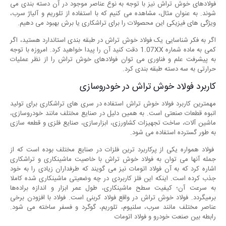
فولادهای خوش تراش نیز با توجه به نوع عناصر موجود در آن دسته بندی می
شوند. به عنوان مثال، مشاهده می کنیم که با استفاده از تلوریم و آلیاژ سرب،
ویژگی های فیزیکی این محصولات را برای تراشکاری یا برش بهبود می دهیم.
اگر به فکر شناسایی یک فولاد خوش تراش در طبقه بندی استاندارد هستید، اگر
کمی به ماده شماره 1.07XX دقت کنید آن را پیدا خواهید کرد. امروزه با توجه
به پیشرفت علم و فناوری می توان فولادهای خوش تراش را از نظر عملیات
حرارتی به سه دسته طبقه بندی کرد.
کاربرد فولاد خوش تراش در خودروسازی
مهمترین کاربرد فولاد خوش تراش استفاده در سری های تراشکاری برای تولید
انبوه قطعات صنعتی است. به همین دلیل در صنایع مختلف مانند خودروسازی،
ماشین ‌آلات، ساخت تجهیزات کشاورزی، ابزارسازی، صنایع فلزی و قطعه‌ سازی
به طور گسترده استفاده می ‌شود.
فولاد همواره یکی از پرکاربرد ترین فلزات در صنایع مختلف بوده است که از
جمله آنها می توان به فولاد خوش تراش با خاصیت ماشینکاری و تراشکاری
اشاره کرد که به آن فولاد اتومات نیز می گویند که طرفداران زیادی را به خود
جذب کرده است. اینکه این فلز کاربردی در چه وضعیتی ماشینکاری شده کاملا
به سرعت آن؛ کیفیت سطح ماشینکاری، طول عمر ابزار و اندازه براده‌ها
برمیگردد. فولاد خوش تراش در واقع فولاد کربنی است. فولاد با افزودن برخی
عناصر مختلف مانند سرب، سلنیوم، تلوریم، گوگرد و فسفر ساخته می شود.
رابطه بین صنعت خودرو و فولاد اتومات