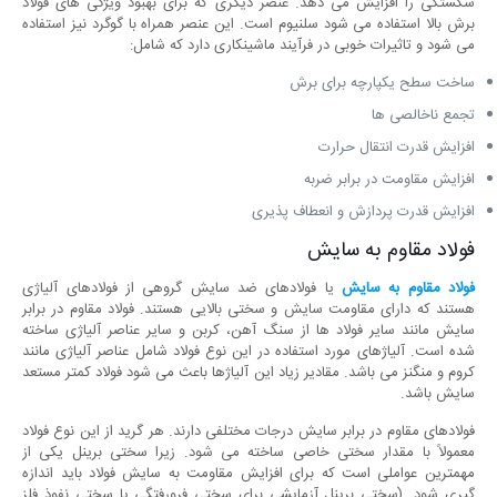
شکستگی را افزایش می دهد. عنصر دیگری که برای بهبود ویژگی های فولاد
برش بالا استفاده می شود سلنیوم است. این عنصر همراه با گوگرد نیز استفاده
می شود و تاثیرات خوبی در فرآیند ماشینکاری دارد که شامل:
ساخت سطح یکپارچه برای برش
تجمع ناخالصی ها
افزایش قدرت انتقال حرارت
افزایش مقاومت در برابر ضربه
افزایش قدرت پردازش و انعطاف پذیری
فولاد مقاوم به سایش
فولاد مقاوم به سایش
یا فولادهای ضد سایش گروهی از فولادهای آلیاژی
هستند که دارای مقاومت سایش و سختی بالایی هستند. فولاد مقاوم در برابر
سایش مانند سایر فولاد ها از سنگ آهن، کربن و سایر عناصر آلیاژی ساخته
شده است. آلیاژهای مورد استفاده در این نوع فولاد شامل عناصر آلیاژی مانند
کروم و منگنز می باشد. مقادیر زیاد این آلیاژها باعث می شود فولاد کمتر مستعد
سایش باشد.
فولادهای مقاوم در برابر سایش درجات مختلفی دارند. هر گرید از این نوع فولاد
معمولاً با مقدار سختی خاصی ساخته می شود. زیرا سختی برینل یکی از
مهمترین عواملی است که برای افزایش مقاومت به سایش فولاد باید اندازه
گیری شود. (سختی برینل آزمایشی برای سختی فرورفتگی یا سختی نفوذ فلز