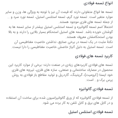
انواع تسمه فولادی
تسمه ‌ها انواع متفاوتی دارند که قیمت آن نیز با توجه به ویژگی‌ ها، وزن و سایر
موارد متغیر است. تسمه نورد گرم، تسمه استلنس استیل، تسمه نورد سرد و …
از جمله تسمه‌ های فلزی موجود هستند.
احتمالاً اسم تسمه گالوانیزه و تسمه استنلس استیل بیشتر از سایر تسمه‌ ها به
گوشتان خورده باشد. تسمه‌ های استیل استحکام بسیار بالایی را دارند و به بالا
بودن استحکامشان معروف هستند.
نکتۀ مثبت در یک تسمه در برخی صنایع، نداشتن خاصیت مغناطیسی آن
است. تسمه استیل به دلیل آلیاژ خاصش خاصیت مغناطیسی را دارا نیست.
کاربرد تسمه ‌های فولادی
تسمه‌ های فولادی کاربردهای زیادی در صنعت دارند؛ برخی از موارد کاربرد این
محصول در مصارف ساختمانی و صنعتی، سازه های فلزی، تیرچه ‌های فلزی
خود ایستا (کرومیت)، گریتینگ، گاردریل و تولید مقاطع باز فولادی به روش
پرس برک و… است.
تسمه فولادی گالوانیزه
از تسمه فولادی گالوانیزه که از ورق گالوانیزاسیون شده برای ساخت آن استفاده
و در کابل‌ های برق و کابل تلفن به کار برده می ‌شود.
تسمه فولادی استنلس استیل