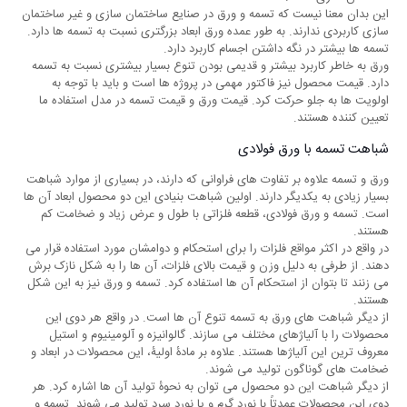
این بدان معنا نیست که تسمه و ورق در صنایع ساختمان‌ سازی و غیر ساختمان
‌سازی کاربردی ندارند. به طور عمده ورق ابعاد بزرگتری نسبت به تسمه ‌ها دارد.
تسمه ‌ها بیشتر در نگه داشتن اجسام کاربرد دارد.
ورق به خاطر کاربرد بیشتر و قدیمی بودن تنوع بسیار بیشتری نسبت به تسمه
دارد. قیمت محصول نیز فاکتور مهمی در پروژه ‌ها است و باید با توجه به
اولویت ‌ها به جلو حرکت کرد. قیمت ورق و قیمت تسمه در مدل استفاده ما
تعیین ‌کننده هستند.
شباهت تسمه با ورق فولادی
ورق و تسمه علاوه بر تفاوت ‌های فراوانی که دارند، در بسیاری از موارد شباهت
بسیار زیادی به یکدیگر دارند. اولین شباهت بنیادی این دو محصول ابعاد آن‌ ها
است. تسمه و ورق فولادی، قطعه فلزاتی با طول و عرض زیاد و ضخامت کم
هستند.
در واقع در اکثر مواقع فلزات را برای استحکام و دوامشان مورد استفاده قرار می
‌دهند. از طرفی به دلیل وزن و قیمت بالای فلزات، آن‌ ها را به شکل نازک برش
می ‌زنند تا بتوان از استحکام آن ‌ها استفاده کرد. تسمه و ورق نیز به این شکل
هستند.
از دیگر شباهت ‌های ورق به تسمه تنوع آن‌ ها است. در واقع هر دوی این
محصولات را با آلیاژهای مختلف می ‌سازند. گالوانیزه و آلومینیوم و استیل
معروف ‌ترین این آلیاژها هستند. علاوه بر مادۀ اولیۀ، این محصولات در ابعاد و
ضخامت ‌های گوناگون تولید می‌ شوند.
از دیگر شباهت این دو محصول می ‌توان به نحوۀ تولید آن ‌ها اشاره کرد. هر
دوی این محصولات عمدتاً با نورد گرم و یا نورد سرد تولید می ‌شوند. تسمه و