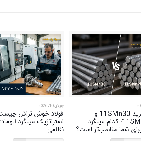
جولای 10, 2026
تفاوت گرید 11SMn30 و
فولاد خوش تراش چیست؟ 
11SMnPb30؛ کدام میلگرد
استراتژیک میلگرد اتوما
برای شما مناسب‌تر است؟
نظامی