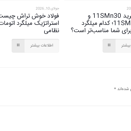
جولای 10, 2026
تفاوت گرید 11SMn30 و
فولاد خوش تراش چیست؟ 
11SMnPb30؛ کدام میلگرد
استراتژیک میلگرد اتوما
برای شما مناسب‌تر است؟
نظامی
بیشتر
اطلاعات بیشتر
 شده‌اند
*