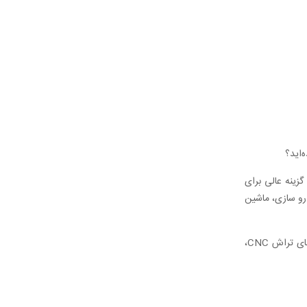
‌اید؟
زینه عالی برای
رو سازی، ماشین
فولادهای اتومات به واسطه براده برداری آسان در بسیاری از پروسه های تولید با دستگاه های تراش نیمه اتوماتیک و اتوماتیک و همچنین دستگاه های تراش CNC،