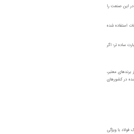
در این صنعت را
 فولادهای خوش تراش احتیاج دارند. در واقع چیزی حدود 40 درصد از قطعات استفاده شده
ت ساده‌ تر؛ اگر
برندهای معتبر،
 شده در کشورهای
فولاد با ویژگی