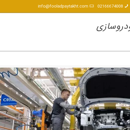
info@fooladpaytakht.com
02166674008
ودروسازی