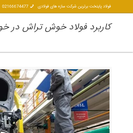
فولاد پایتخت برترین شرکت سازه های فولادی
02166674477
کاربرد فولاد خوش تراش در خ