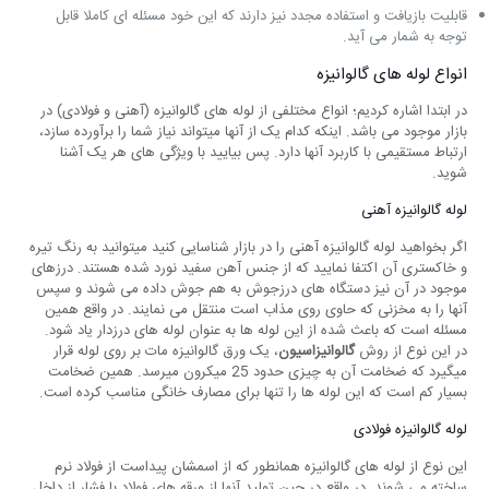
قابلیت بازیافت و استفاده مجدد نیز دارند که این خود مسئله ای کاملا قابل
توجه به شمار می آید.
انواع لوله های گالوانیزه
در ابتدا اشاره کردیم؛ انواع مختلفی از لوله های گالوانیزه (آهنی و فولادی) در
بازار موجود می باشد. اینکه کدام یک از آنها میتواند نیاز شما را برآورده سازد،
ارتباط مستقیمی با کاربرد آنها دارد. پس بیایید با ویژگی های هر یک آشنا
شوید.
لوله گالوانیزه آهنی
اگر بخواهید لوله گالوانیزه آهنی را در بازار شناسایی کنید میتوانید به رنگ تیره
و خاکستری آن اکتفا نمایید که از جنس آهن سفید نورد شده هستند. درزهای
موجود در آن نیز دستگاه های درزجوش به هم جوش داده می شوند و سپس
آنها را به مخزنی که حاوی روی مذاب است منتقل می نمایند. در واقع همین
مسئله است که باعث شده از این لوله ها به عنوان لوله های درزدار یاد شود.
در این نوع از روش
گالوانیزاسیون
، یک ورق گالوانیزه مات بر روی لوله قرار
میگیرد که ضخامت آن به چیزی حدود 25 میکرون میرسد. همین ضخامت
بسیار کم است که این لوله ها را تنها برای مصارف خانگی مناسب کرده است.
لوله گالوانیزه فولادی
این نوع از لوله های گالوانیزه همانطور که از اسمشان پیداست از فولاد نرم
ساخته می شوند. در واقع در حین تولید آنها از ورقه های فولاد با فشار از داخل