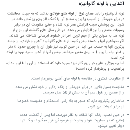
آشنایی با لوله گالوانیزه
لوله گالوانیزه را باید همان نوع از
لوله های فولادی
بدانید که به جهت محافظت
در برابر خوردگی و آسیب پذیری، سطح آن با کمک فلز روی پوشش داده می
شود. این پوشش سبب افزایش عمر لوله شده و حتی مقاومت آن در برابر
رسوبات معدنی را نیز افزایش می دهد. در طی سال های گذشته این نوع از
لوله ها، به عنوان یکی از مهم ترین اجزا در خطوط آبرسانی شناخته می شدند.
اگر بخواهیم آنها را دسته بندی کنیم، لوله های گالوانیزه آهنی و فولادی از جمله
برترین آنها به حساب می آید. در حین تولید نیز طول آن را چیزی حدود 6 متر
و قطر لوله را بین 1 تا اینچ متغیر میدانند. جنس آنها از آهن سفید نورد یا فولاد
نرم است.
اما چه ویژگی هایی در ورق گالوانیزه وجود دارد که استفاده از آن را تا این اندازه
پراهمیت و پرطرفدار کرده است؟
از مقاومت کمتری در مقایسه با لوله های آهنی برخوردار است.
مقاومت بسیار بالایی در برابر خوردگی و زنگ زدگی از خود نشان می دهد
و از همین رو طول عمر آن به بیش از 50 سال میرسد.
ساختاری یکپارچه دارد که منجر به بالا رفتن استحکام و مقاومت خصوصا
در برابر ضربات می شود.
در حین نصب، رنگ آنها شفاف به نظر میرسد، اما پس از گذشت مدت
زمانی که در مجاورت هوا و رطوبت و فرسودگی قرار میگیرند، رنگ انها
دچار تغییر میشود.