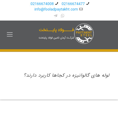
02166674008
02166674477
info@fooladpaytakht.com
لوله های گالوانیزه در کجاها کاربرد دارند؟