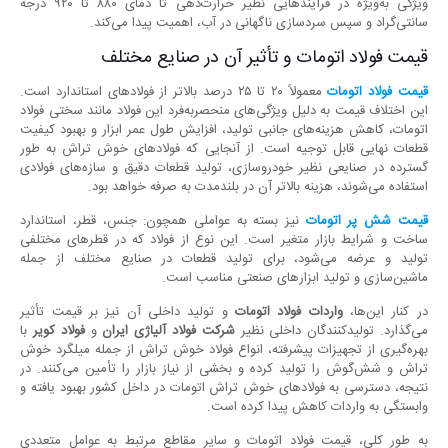
ویژگی به‌ویژه در فرآیندهایی نظیر حرارت‌دهی تا دمای ۸۸۰ تا ۹۲۰ درجه
سانتی‌گراد و سپس سردسازی ناگهانی در آب، اهمیت پیدا می‌کند.
قیمت فولاد اتومات و تأثیر آن در صنایع مختلف
قیمت فولاد اتومات
معمولاً ۲۰ تا ۲۵ درصد بالاتر از فولادهای استاندارد است.
این اختلاف قیمت به دلیل ویژگی‌های منحصر‌به‌فرد این فولاد مانند سختی فولاد
اتومات، کاهش هزینه‌های جانبی تولید، افزایش طول عمر ابزار و بهبود کیفیت
قطعات نهایی قابل توجیه است. از آنجایی که فولادهای خوش تراش به طور
گسترده در صنایعی نظیر خودروسازی، تولید قطعات دقیق و سازه‌های فولادی
استفاده می‌شوند، هزینه بالاتر آن در بلندمدت به صرفه خواهد بود.
قیمت شش پر اتومات
نیز بسته به عواملی همچون: جنس، قطر، استاندارد
ساخت و شرایط بازار متغیر است. این نوع از فولاد که در قطرهای مختلفی
تولید و عرضه می‌شود، برای تولید قطعات در صنایع مختلف از جمله
ماشین‌سازی و تولید ابزارهای صنعتی مناسب است.
در کنار این‌ها،
واردات فولاد اتومات
و تولید داخلی آن نیز بر قیمت تأثیر
می‌گذارد. تولیدکنندگان داخلی نظیر
شرکت فولاد آلیاژی ایران
و
فولاد کویر
با
بهره‌گیری از تجهیزات پیشرفته، انواع فولاد خوش تراش از جمله میلگرد خوش
تراش و شش‌گوش را تولید کرده و بخشی از نیاز بازار را تأمین می‌کنند. در
نتیجه، دسترسی به فولادهای خوش تراش اتومات در داخل کشور بهبود یافته و
وابستگی به واردات کاهش پیدا کرده است.
به طور کلی، قیمت فولاد اتومات و سایر مقاطع مرتبط به عوامل متعددی