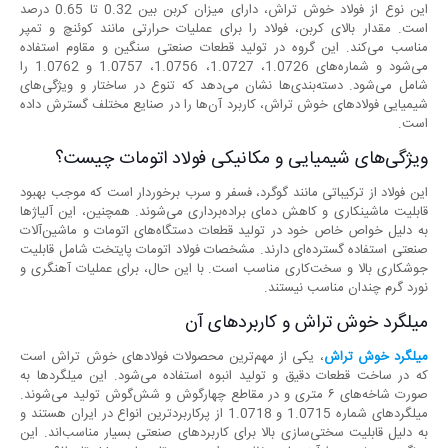
این نوع از فولاد خوش تراش، دارای میزان کربن بین 0.32 تا 0.65 درصد
است. مقدار بالای کربن، فولاد را برای عملیات حرارتی مانند کوئنچ و تمپر
مناسب می‌کند. این گروه در تولید قطعات صنعتی سنگین و مقاوم استفاده
می‌شود و شماره‌های 1.0726، 1.0727، 1.0756، 1.0757 و 1.0762 را
شامل می‌شود. دسته‌بندی‌ها نشان می‌دهد که تنوع در ساختار و ویژگی‌های
شیمیایی فولادهای خوش تراش، کاربرد آن‌ها را در صنایع مختلف گسترش داده
است.
ویژگی‌های شیمیایی و مکانیکی فولاد اتومات چیست؟
این فولاد از ترکیباتی مانند گوگرد، فسفر و سرب برخوردار است که موجب بهبود
قابلیت ماشینکاری و کاهش دمای براده‌برداری می‌شوند. همچنین، این آلیاژها
به دلیل خواص خاص خود در تولید قطعات دستگاه‌های اتومات و ماشین‌آلات
صنعتی استفاده گسترده‌ای دارند. مشخصات فولاد اتومات پایتخت شامل قابلیت
جوشکاری بالا و سخت‌کاری مناسب است. با این حال، برای عملیات آهنگری و
نورد گرم چندان مناسب نیستند.
میلگرد خوش تراش و کاربردهای آن
میلگرد خوش تراش
، یکی از مهم‌ترین محصولات فولادهای خوش تراش است
که در ساخت قطعات دقیق و تولید انبوه استفاده می‌شود. این میلگردها به
صورت شاخه‌های ۶ متری و در مقاطع چهارگوش و شش‌گوش تولید می‌شوند.
میلگردهای شماره 1.0715 و 1.0718 از پرکاربردترین انواع در ایران هستند و
به دلیل قابلیت سختی‌سازی بالا برای کاربردهای صنعتی بسیار مناسب‌اند. این