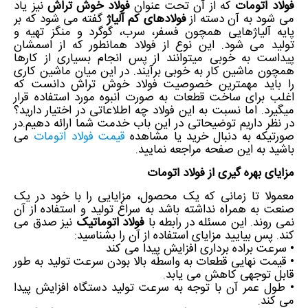
فولاد اتومات
که از آن تحت عنوان
فولاد خوش تراش
نیز یاد
می شود به آن دسته از
فولادهای کم آلیاژ
گفته می شود که بر
پایه آلیاژهایی همچون فسفر، سرب، گوگرد و منگز تهیه و
تولید می شود. این نوع از فولاد همانطور که از اسمشان
پیداست به خوبی میتوانند از پس انجام بسیاری از کارها
همچون ماشین کار به خوبی برآیند. در این میان ماشین کاری
را باید مهمترین خصوصیت فولاد خوش تراش دانست که
اغلب برای ساخت قطعات به صورت انبوه مورد استفاده قرار
میگیرد. اما نسبت به این فولاد چه اطلاعاتی در اختیار دارید؟
در نظر داریم توضیحاتی در این باب خدمت شما ارائه دهیم.در
صورتیکه به دنبال خرید یا مشاهده
قیمت فولاد اتومات
می
باشید به این صفحه مراجعه نمایید.
مزایای بهره گیری از فولاد اتومات
معمولا تا زمانی که یک محصول، مزایایی را با خود در یک
صنعت به همراه نداشته باشد به سراغ تولید و استفاده از آن
نمی روند. این مسئله در رابطه با
فولاد اتوماتیک
نیز صدق می
کند. پس بیایید مزایای استفاده از آن را بشناسید:
• سرعت براده برداری افزایش پیدا می کند
• قیمت نهایی قطعات به واسطه بالا بودن سرعت تولید به طور
قابل توجهی کاهش می یابد.
• طول عمر آن با توجه به سرعت تولید دستگاه افزایش پیدا
می کند.