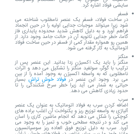
سایشی فولاد اشاره کرد.
فسفر
در ساخت فولاد، فسفر یک عنصر نامطلوب شناخته می
شود زیرا میتواند موجبات جدایی اولیه را در حین انجماد
فراهم آورد و به دلیل کاهش شدید محدوده پایداری فاز
گاما، خطر جدایی ثانویه آن در حالت جامد وجود دارد. از
همین رو همواره مقدار کمی از فسفر در حین ساخت فولاد
اتوماتیک به کار گرفته می شود.
منگنز
منگنز را باید یک اکسیژن زدا بدانید. این عنصر پس از
ترکیب با گوگر، سولفید منگنز را تشکیل می دهد و اثرات
نامطلوبی که به واسطه اکسیژن به وجود آمده را از بین
می برد. وجود این عنصر در
فولاد خوش تراش
بسیار
حیاتی به شمار می آید زیرا خطر سرخ شکنندگی را تا
حدود زیادی کاهش می دهد.
سرب
اضافه کردن سرب به فولاد اتوماتیک به عنوان یک عنصر
آلیاژی به واسعه توزیع ریز و یکنواخت آن اغلب براده های
کوچکی را شکل می دهد که انجام ماشین کاری را اسان
می کند و در نتیجه سطحی خوب و تمیز را به وجود می
آورد. سرب به دلیل توزیع فوق العاده ریز سوسپانسیون
مانند خود ما بین سایر عناصر در فولادهای خوش تراش