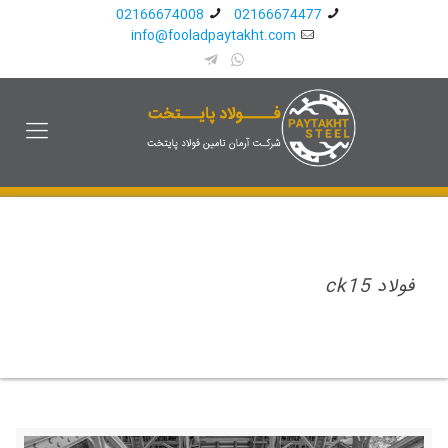
02166674008
02166674477
info@fooladpaytakht.com
فولاد ck15‎