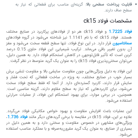
قابلیت پرداخت سطحی بالا
: گزینه‌ای مناسب برای قطعاتی که نیاز به
سطح صاف دارند.
مشخصات فولاد ck15
فولاد 1.7225
و فولاد ck15 هر دو از فولادهای پرکاربرد در صنایع مختلف
هستند. فولاد ck15 که با نام 1.1141 نیز شناخته می‌شود در گروه فولادهای
سمانتاسیون
قرار دارد. در این نوع فولاد، تنها سطح قطعه سخت می‌شود و مغز
آن بدون تغییر باقی می‌ماند. ترکیب شیمیایی این فولاد حاوی 0.15 درصد
کربن است که تأثیر قابل‌توجهی در کاهش استحکام فولاد دارد. به همین دلیل،
می‌توان سختی‌پذیری فولاد ck15 را به عنوان یک گرید متوسط در نظر گرفت.
این فولاد به دلیل ویژگی‌هایی چون مقاومت سایشی بالا و مقاومت تنشی برش
بسیار خوب در صنایع مختلف، به ویژه در ساخت قطعاتی که تحت فشار و
سایش قرار دارند، کاربرد گسترده‌ای دارد. از آنجا که فقط سطح فولاد سخت
می‌شود، برای کاربردهایی که نیاز به سطح مقاوم دارند، گزینه مناسبی است.
همچنین، در برخی موارد، برای بهبود استحکام این فولاد، از عملیات حرارتی
استفاده می‌شود.
این عملیات باعث افزایش مقاومت و بهبود خواص مکانیکی فولاد می‌گردد.
علاوه بر این، فولاد ck15 در مقایسه با برخی گریدهای دیگر مانند
فولاد 1.736
،
ویژگی‌های مشابهی در خصوص مقاومت و سختی دارد و به همین دلیل در
بسیاری از صنایع، به عنوان یک گرید مقرون‌به‌صرفه و با عملکرد مناسب استفاده
می‌شود.