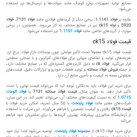
صنایع تولید تجهیزات برقی کوچک مانند سوکت‌ها و ترمینال‌ها نیز استفاده
می‌شود.
علاوه بر
فولاد
1.1141
، برخی دیگر از گریدهای فولادی مانند
فولاد
7131
،
فولاد
5920
و
لوله
ck15
نیز در صنایع مختلف به کار می‌روند. همچنین، در برخی
موارد، از گریدهای خاصی مانند
فولاد 1.1191
نیز استفاده می‌شود.
قیمت فولاد ck15
قیمت فولاد ck15 معمولاً تحت تأثیر عواملی چون نوسانات بازار فولاد، نرخ ارز،
هزینه‌های تولید و تقاضای جهانی برای فولادهای کم‌کربن و با سختی سطحی
قرار می‌گیرد.
فولاد
ck
به دلیل کاربردهای گسترده‌ای که در صنایع مختلف دارد،
از جمله
فروش فولاد سمانته
و تولید قطعات خودرو و ابزارآلات دقیق، قیمت‌های
متفاوتی بسته به کیفیت و تأمین منابع آن دارد.
برای خرید این فولاد، باید به نکاتی توجه کرد که می‌تواند قیمت نهایی را تحت
تأثیر قرار دهد. به عنوان مثال،
قیمت فولاد سمانته
7131
یا
فولاد اتومات
1.0715
که به نسبت کیفیت‌های مختلف آن، می‌تواند تغییر کند. در این میان،
شرکت‌های معتبر مانند
فولاد پایتخت
با 50 سال تجربه، امکان خرید فولاد با
قیمت
ck15
رقابتی و کیفیت تضمینی را فراهم می‌آورند. این شرکت با استفاده
از آزمایشگاه متالورژی پیشرفته، بهترین گزینه‌ها را برای مشتریان خود فراهم
می‌کند.
برای خرید فولاد ck15 از
مجموعه
فولاد پایتخت
، توصیه می‌شود ابتدا نیاز خود