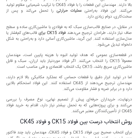
بالا دارند. مهندسان این قطعات را با فولاد CK45 با ترکیب شیمیایی مقاوم تولید
می‌کنند. این فولاد به‌راحتی
عملیات حرارتی
را تحمل می‌کند و پس از
سخت‌کاری، دوام زیادی دارد.
در مقابل، در صنایع قالب‌سازی سبک که به فولادی با ماشین‌کاری ساده و سطح
صاف نیاز دارند، طراحان ترجیح می‌دهند
فولاد
CK15
برای
قالب‌های کم‌فشار یا
مدل‌سازی استفاده کنند. این گرید، ماشین‌کاری آسانی دارد و به‌راحتی به شکل
دلخواه تبدیل می‌شود.
در قطعه‌سازی عمومی که هدف تولید انبوه با هزینه پایین است، مهندسان
معمولاً CK15 را انتخاب می‌کنند. اگر فولاد موردنیاز باید ارزان، سبک و قابل
ماشین‌کاری سریع باشد، CK15 یک انتخاب اقتصادی و فنی مناسب است.
اما در تولید ابزار دقیق یا قطعات حساس که عملکرد مکانیکی بالا لازم دارند،
مهندسان ترجیح می‌دهند از CK45 استفاده کنند. این فولاد استحکام بالایی
دارد و در برابر ضربه و فشار مقاومت می‌کند.
درنهایت، خریداران حرفه‌ای پیش از تصمیم نهایی، نوع مصرف را بررسی
می‌کنند و برای پروژه‌هایی که به تحمل بیشتر نیاز دارد، اقدام به خرید فولاد
CK45 از تأمین‌کنندگان معتبر می‌کنند.
روش انتخاب درست بین فولاد CK15 و فولاد CK45
برای انتخاب صحیح بین فولاد CK15 و فولاد CK45، مهندسان باید چند فاکتور