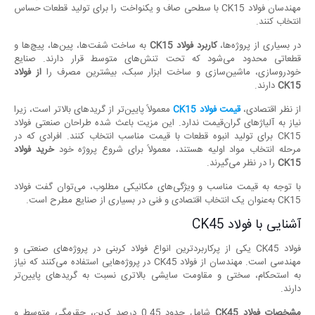
مهندسان فولاد CK15 با سطحی صاف و یکنواخت را برای تولید قطعات حساس
انتخاب کنند.
در بسیاری از پروژه‌ها،
کاربرد فولاد
CK15
به ساخت شفت‌ها، پین‌ها، پیچ‌ها و
قطعاتی محدود می‌شود که تحت تنش‌های متوسط قرار دارند. صنایع
خودروسازی، ماشین‌سازی و ساخت ابزار سبک، بیشترین مصرف را
از فولاد
CK15
دارند.
از نظر اقتصادی،
قیمت فولاد
CK15
معمولاً پایین‌تر از گریدهای بالاتر است، زیرا
نیاز به آلیاژهای گران‌قیمت ندارد. این مزیت باعث شده طراحان صنعتی فولاد
CK15 برای تولید انبوه قطعات با قیمت مناسب انتخاب کنند. افرادی که در
مرحله انتخاب مواد اولیه هستند، معمولاً برای شروع پروژه خود
خرید فولاد
CK15
را در نظر می‌گیرند.
با توجه به قیمت مناسب و ویژگی‌های مکانیکی مطلوب، می‌توان گفت فولاد
CK15 به‌عنوان یک انتخاب اقتصادی و فنی در بسیاری از صنایع مطرح است.
آشنایی با فولاد CK45
فولاد CK45 یکی از پرکاربردترین انواع فولاد کربنی در پروژه‌های صنعتی و
مهندسی است. مهندسان از فولاد CK45 در پروژه‌هایی استفاده می‌کنند که نیاز
به استحکام، سختی و مقاومت سایشی بالاتری نسبت به گریدهای پایین‌تر
دارند.
مشخصات فولاد
CK45
شامل حدود 0.45 درصد کربن، چقرمگی متوسط و