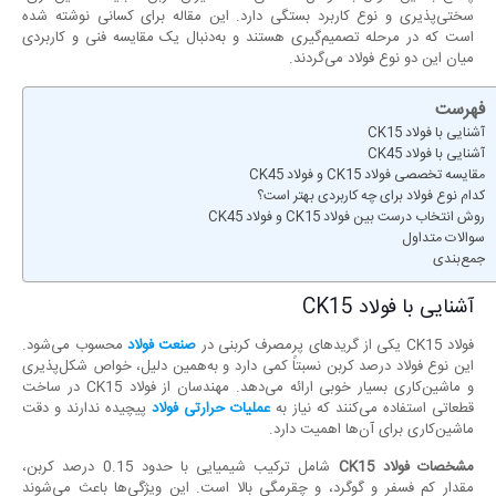
سختی‌پذیری و نوع کاربرد بستگی دارد. این مقاله برای کسانی نوشته شده
است که در مرحله تصمیم‌گیری هستند و به‌دنبال یک مقایسه فنی و کاربردی
میان این دو نوع فولاد می‌گردند.
فهرست
آشنایی با فولاد CK15
آشنایی با فولاد CK45
مقایسه تخصصی فولاد CK15 و فولاد CK45
کدام نوع فولاد برای چه کاربردی بهتر است؟
روش انتخاب درست بین فولاد CK15 و فولاد CK45
سوالات متداول
جمع‌بندی
آشنایی با فولاد CK15
فولاد CK15 یکی از گریدهای پرمصرف کربنی در
صنعت فولاد
محسوب می‌شود.
این نوع فولاد درصد کربن نسبتاً کمی دارد و به‌همین دلیل، خواص شکل‌پذیری
و ماشین‌کاری بسیار خوبی ارائه می‌دهد. مهندسان از فولاد CK15 در ساخت
قطعاتی استفاده می‌کنند که نیاز به
عملیات حرارتی فولاد
پیچیده ندارند و دقت
ماشین‌کاری برای آن‌ها اهمیت دارد.
مشخصات فولاد
CK15
شامل ترکیب شیمیایی با حدود 0.15 درصد کربن،
مقدار کم فسفر و گوگرد، و چقرمگی بالا است. این ویژگی‌ها باعث می‌شوند