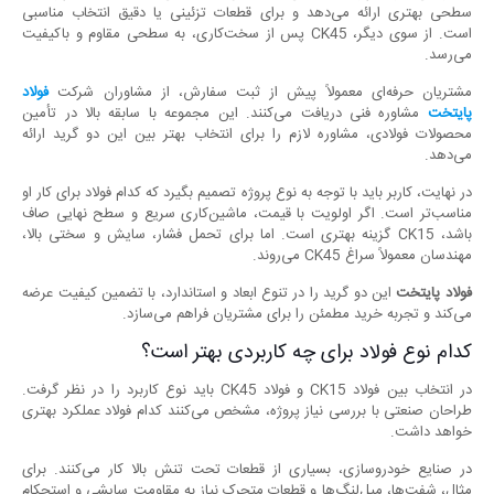
سطحی بهتری ارائه می‌دهد و برای قطعات تزئینی یا دقیق انتخاب مناسبی
است. از سوی دیگر، CK45 پس از سخت‌کاری، به سطحی مقاوم و باکیفیت
می‌رسد.
مشتریان حرفه‌ای معمولاً پیش از ثبت سفارش، از مشاوران شرکت
فولاد
پایتخت
مشاوره فنی دریافت می‌کنند. این مجموعه با سابقه بالا در تأمین
محصولات فولادی، مشاوره لازم را برای انتخاب بهتر بین این دو گرید ارائه
می‌دهد.
در نهایت، کاربر باید با توجه به نوع پروژه تصمیم بگیرد که کدام فولاد برای کار او
مناسب‌تر است. اگر اولویت با قیمت، ماشین‌کاری سریع و سطح نهایی صاف
باشد، CK15 گزینه بهتری است. اما برای تحمل فشار، سایش و سختی بالا،
مهندسان معمولاً سراغ CK45 می‌روند.
فولاد پایتخت
این دو گرید را در تنوع ابعاد و استاندارد، با تضمین کیفیت عرضه
می‌کند و تجربه خرید مطمئن را برای مشتریان فراهم می‌سازد.
کدام نوع فولاد برای چه کاربردی بهتر است؟
در انتخاب بین فولاد CK15 و فولاد CK45 باید نوع کاربرد را در نظر گرفت.
طراحان صنعتی با بررسی نیاز پروژه، مشخص می‌کنند کدام فولاد عملکرد بهتری
خواهد داشت.
در صنایع خودروسازی، بسیاری از قطعات تحت تنش بالا کار می‌کنند. برای
مثال، شفت‌ها، میل‌لنگ‌ها و قطعات متحرک نیاز به مقاومت سایشی و استحکام