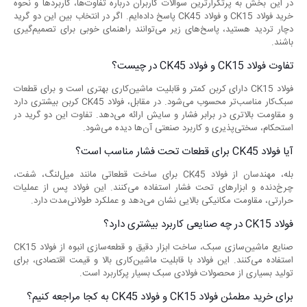
در این بخش به پرتکرارترین سوالات کاربران درباره تفاوت‌ها، کاربردها و نحوه
خرید فولاد CK15 و فولاد CK45 پاسخ داده‌ایم. اگر در انتخاب بین این دو گرید
دچار تردید هستید، پاسخ‌های زیر می‌توانند راهنمای خوبی برای تصمیم‌گیری
باشند.
تفاوت فولاد CK15 و فولاد CK45 در چیست؟
فولاد CK15 دارای کربن کمتر و قابلیت ماشین‌کاری بهتری است و برای قطعات
سبک‌کار مناسب‌تر محسوب می‌شود. در مقابل، فولاد CK45 کربن بیشتری دارد
و مقاومت بالاتری در برابر فشار و سایش ارائه می‌دهد. تفاوت این دو گرید در
استحکام، سختی‌پذیری و کاربرد صنعتی آن‌ها دیده می‌شود.
آیا فولاد CK45 برای قطعات تحت فشار مناسب است؟
بله، مهندسان از فولاد CK45 برای ساخت قطعاتی مانند میل‌لنگ، شفت،
چرخ‌دنده و ابزارهای تحت فشار استفاده می‌کنند. این فولاد پس از عملیات
حرارتی، مقاومت مکانیکی بالایی نشان می‌دهد و عملکرد طولانی‌مدت دارد.
فولاد CK15 در چه صنایعی کاربرد بیشتری دارد؟
صنایع ماشین‌سازی سبک، ساخت ابزار دقیق و قطعه‌سازی انبوه از فولاد CK15
استفاده می‌کنند. این فولاد با قابلیت ماشین‌کاری بالا و قیمت اقتصادی، برای
تولید بسیاری از محصولات فولادی سبک بسیار پرکاربرد است.
برای خرید مطمئن فولاد CK15 و فولاد CK45 به کجا مراجعه کنیم؟