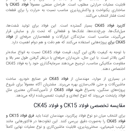
قابلیت عملیات حرارتی مطلوب است. طراحان صنعتی معمولاً
فولاد
CK45
با
ساختاری یکنواخت و واکنش‌پذیری مناسب نسبت به حرارت را برای قطعات
تحت فشار انتخاب می‌کنند.
کاربرد فولاد
CK45
بسیار گسترده است. این فولاد برای تولید شفت‌ها،
میل‌لنگ‌ها، چرخ‌دنده‌ها، غلتک‌ها و قطعاتی که تحت بار و سایش قرار
می‌گیرند، مناسب است. سازندگان ابزارآلات و قطعه‌سازان حرفه‌ای از
فولاد
CK45
برای
پروژه‌هایی استفاده می‌کنند که هم دقت و هم دوام اهمیت دارد.
با توجه به کیفیت بالای این گرید، قیمت فولاد CK45 نسبت به انواع ساده‌تر
کمی بالاتر است. با این حال، خریداران حرفه‌ای با درنظر گرفتن طول عمر بالا و
مقاومت مکانیکی مناسب، ترجیح می‌دهند سرمایه‌گذاری خود را به فولاد CK45
اختصاص دهند.
در بسیاری از موارد، مهندسان از
فولاد
CK45
در
صنایع خودرو، ساخت
ماشین‌آلات و حتی قالب‌سازی بهره می‌برند. مشتریان آگاه معمولاً برای شروع
پروژه‌های سنگین، به‌سراغ
خرید فولاد
CK45
از تأمین‌کنندگان معتبری مثل
فولاد پایتخت می‌روند که تنوع ابعادی و کیفیت تضمین‌شده ارائه می‌دهد.
مقایسه تخصصی فولاد CK15 و فولاد CK45
برای انتخاب میان دو نوع فولاد پرکاربرد، مهندسان ابتدا باید
فرق فولاد
CK15
و
فولاد
CK45
را به‌صورت دقیق بررسی کنند. این تفاوت‌ها در فاکتورهایی مانند
ترکیب شیمیایی، سختی‌پذیری، قابلیت ماشین‌کاری و نوع عملیات نهایی کاملاً