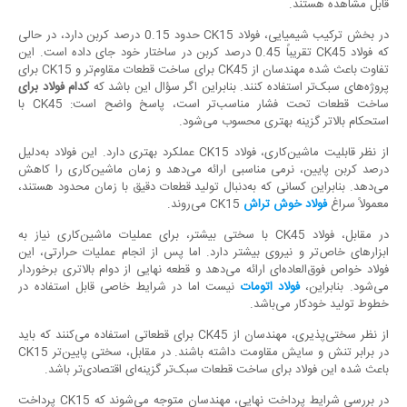
قابل مشاهده هستند.
در بخش ترکیب شیمیایی، فولاد CK15 حدود 0.15 درصد کربن دارد، در حالی
که فولاد CK45 تقریباً 0.45 درصد کربن در ساختار خود جای داده است. این
تفاوت باعث شده مهندسان از CK45 برای ساخت قطعات مقاوم‌تر و CK15 برای
پروژه‌های سبک‌تر استفاده کنند. بنابراین اگر سؤال این باشد که
کدام فولاد برای
ساخت قطعات تحت فشار مناسب‌تر است، پاسخ واضح است: CK45 با
استحکام بالاتر گزینه بهتری محسوب می‌شود.
از نظر قابلیت ماشین‌کاری، فولاد CK15 عملکرد بهتری دارد. این فولاد به‌دلیل
درصد کربن پایین، نرمی مناسبی ارائه می‌دهد و زمان ماشین‌کاری را کاهش
می‌دهد. بنابراین کسانی که به‌دنبال تولید قطعات دقیق با زمان محدود هستند،
معمولاً سراغ
فولاد خوش تراش
CK15 می‌روند.
در مقابل، فولاد CK45 با سختی بیشتر، برای عملیات ماشین‌کاری نیاز به
ابزارهای خاص‌تر و نیروی بیشتر دارد. اما پس از انجام عملیات حرارتی، این
فولاد خواص فوق‌العاده‌ای ارائه می‌دهد و قطعه نهایی از دوام بالاتری برخوردار
می‌شود. بنابراین،
فولاد اتومات
نیست اما در شرایط خاصی قابل استفاده در
خطوط تولید خودکار می‌باشد.
از نظر سختی‌پذیری، مهندسان از CK45 برای قطعاتی استفاده می‌کنند که باید
در برابر تنش و سایش مقاومت داشته باشند. در مقابل، سختی پایین‌تر CK15
باعث شده این فولاد برای ساخت قطعات سبک‌تر گزینه‌ای اقتصادی‌تر باشد.
در بررسی شرایط پرداخت نهایی، مهندسان متوجه می‌شوند که CK15 پرداخت