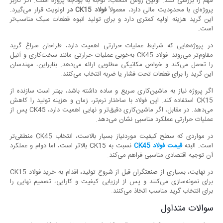
مهم را بررسی کنند. اولین روش انتخاب، توجه به بودجه پروژه است. اگر کاربر
پروژه‌ای با محدودیت مالی دارد، معمولاً
فولاد
CK15
در
اولویت قرار می‌گیرد.
این گرید هزینه اولیه کمتری دارد و برای تولید انبوه قطعات سبک مناسب‌تر
است.
در پروژه‌هایی که شرایط عملیات حرارتی اهمیت دارد، طراحان سراغ گرید
مقاوم‌تر می‌روند. فولاد CK45 به‌خوبی عملیات حرارتی مانند سخت‌کاری و آنیل
را تحمل می‌کند و خواص مکانیکی مطلوبی ارائه می‌دهد. بنابراین، مهندسان
این گرید را برای قطعات تحت فشار یا ضربه انتخاب می‌کنند.
اگر پروژه نیاز به ماشین‌کاری سریع و ساده داشته باشد، بهتر است سازنده از
CK15 استفاده کند. این فولاد با ساختار نرم‌تر، زمان و هزینه تولید را کاهش
می‌دهد. در مقابل، اگر ماشین‌کاری دقیق‌تر و نهایی اهمیت دارد، CK45 پس از
عملیات حرارتی عملکرد مناسبی نشان می‌دهد.
در مواردی که سطح کیفیت موردنیاز بسیار بالاست، انتخاب CK45 منطقی‌تر
است. البته
قیمت فولاد
CK45
نسبت به CK15 بالاتر است، اما دوام و عملکرد
آن توجیه اقتصادی مناسبی فراهم می‌کند.
در نهایت، بسیاری از صنعتگران قبل از شروع تولید، اقدام به خرید فولاد CK15
برای نمونه‌سازی می‌کنند و پس از ارزیابی کیفیت و کارایی، تصمیم نهایی را
برای انتخاب گرید مناسب اتخاذ می‌کنند.
سوالات متداول