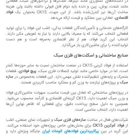
در دستگاه‌های کشاورزی مانند تیلرها، علف‌برها و تراکتورهای سبک، قطعاتی
مانند شفت، بوش، پین و دنده باید دوام قابل قبولی داشته باشند ولی هزینه
ساخت آن‌ها نیز کنترل‌شده باشد. از این جهت، CK15 به‌عنوان یک
فولاد
اقتصادی
، تعادلی بین عملکرد و قیمت ارائه می‌دهد.
کارگاه‌های خدماتی و تأمین‌کنندگان قطعات یدکی، اغلب این فولاد را برای تولید
قطعاتی انتخاب می‌کنند که یا مصرف بالایی دارند یا نیاز به تعویض مکرر دارند.
انتخاب این گرید فولاد، هم از نظر اقتصادی به‌صرفه است و هم دست
تولیدکننده را برای ماشین‌کاری باز می‌گذارد.
صنایع ساختمانی و اسکلت‌های فلزی سبک
استفاده از فولاد کربنی CK15 در صنعت ساختمان نسبت به سایر حوزه‌ها کمتر
است، اما در موارد خاصی مانند تولید اتصالات فلزی سبک،
پیچ فولادی
، قطعات
متحرک و پایه‌های تنظیم‌کننده نقش مهمی دارد. این قطعات به‌خصوص در
سازه
سبک
و پروژه‌های نیازمند به وزن کم و عملکرد مناسب کاربردی هستند.
در پروژه‌های ساختمانی که تعادل بین قیمت مناسب، سهولت ماشین‌کاری فولاد
و وزن سبک اهمیت دارد، CK15 گزینه‌ای اقتصادی و کارآمد محسوب می‌شود.
همچنین به دلیل سطح پرداخت دقیق، برای قطعاتی که ظاهر نهایی آن‌ها
اهمیت دارد، انتخاب مناسبی است.
شرکت‌های فعال در ساخت
سازه‌های فلزی سبک
و تجهیزات نمای صنعتی، اغلب
از
فولاد کم‌کربن
CK15
برای بخش‌های خاص پروژه‌های خود استفاده می‌کنند.
این گرید در بین
پرکاربردترین فولادهای اتومات ایران
جایگاه ویژه‌ای دارد و