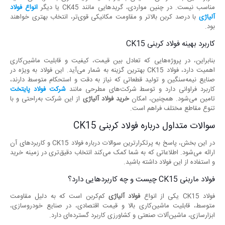
مناسب نیست. در چنین مواردی، گریدهایی مانند CK45 یا دیگر
انواع فولاد
آلیاژی
با درصد کربن بالاتر و مقاومت مکانیکی قوی‌تر، انتخاب بهتری خواهند
بود.
کاربرد بهینه فولاد کربنی CK15
بنابراین، در پروژه‌هایی که تعادل بین قیمت، کیفیت و قابلیت ماشین‌کاری
اهمیت دارد، فولاد CK15 بهترین گزینه به شمار می‌آید. این فولاد به ویژه در
صنایع نیمه‌سنگین و تولید قطعاتی که نیاز به دقت و استحکام متوسط دارند،
کاربرد فراوانی دارد و توسط شرکت‌های مطرحی مانند
شرکت فولاد پایتخت
تامین می‌شود. همچنین، امکان
خرید فولاد آلیاژی
از این شرکت به‌راحتی و با
تنوع مقاطع مختلف فراهم است.
سوالات متداول درباره فولاد کربنی CK15
در این بخش، پاسخ به پرتکرارترین سوالات درباره فولاد CK15 و کاربردهای آن
ارائه می‌شود. اطلاعاتی که به شما کمک می‌کند انتخاب دقیق‌تری در زمینه خرید
و استفاده از این فولاد داشته باشید.
فولاد ماربنی CK15 چیست و چه کاربردهایی دارد؟
فولاد CK15 یکی از انواع
فولاد آلیاژی
کم‌کربن است که به دلیل مقاومت
متوسط، قابلیت ماشین‌کاری بالا و قیمت اقتصادی، در صنایع خودروسازی،
ابزارسازی، ماشین‌آلات صنعتی و کشاورزی کاربرد گسترده‌ای دارد.