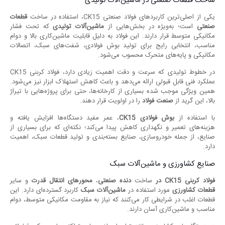
ساخت قطعات صنعتی در ماشین‌آلات تولیدی
یکی از اصلی‌ترین کاربردهای فولاد صنعتی CK15، استفاده در ساخت
قطعات
صنعتی
است؛ به‌ویژه در بخش‌هایی از
ماشین‌آلات تولیدی
که تحت فشار
مکانیکی متوسط قرار دارند. این فولاد به دلیل قابلیت ماشین‌کاری بالا و دوام
مناسب، انتخابی رایج برای تولید بوش فولادی، شفت‌های سبک، اتصالات
مکانیکی و پایه‌های متحرک محسوب می‌شود.
در خطوط تولیدی که سرعت و دقت اهمیت زیادی دارد، فولاد کربنی CK15
عملکرد فنی قابل قبولی ارائه می‌دهد و باعث کاهش استهلاک ابزار نیز می‌شود.
همین ویژگی موجب شده بسیاری از کارخانه‌ها، حتی برای پروژه‌هایی با تیراژ
بالا، این گرید از
صنعت
فولاد
را در اولویت قرار دهند.
با استفاده از
بوش فولادی
CK15
، عمر مفید دستگاه‌ها افزایش یافته و
هزینه‌های تعمیر و نگهداری کاهش پیدا می‌کند؛ نکته‌ای که برای بسیاری از
صنایع، از جمله خودروسازی، صنایع بسته‌بندی و تولید قطعات سبک، اهمیت
دارد.
صنایع کشاورزی و ماشین‌آلات سبک
فولاد کربنی
CK15
در
ساخت
دنده صنعتی
،
محورهای انتقال قدرت
و سایر
قطعات کشاورزی
مورد استفاده در
ماشین‌آلات سبک
کاربرد گسترده‌ای دارد. این
قطعات اغلب در شرایطی کار می‌کنند که نیاز به مقاومت مکانیکی متوسط، دوام
مناسب و ماشین‌کاری آسان دارند.