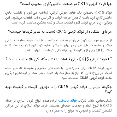
چرا فولاد کربنی CK15 در صنعت ماشین‌کاری محبوب است؟
فولاد CK15 به‌عنوان یک فولاد خوش تراش شناخته می‌شود و قابلیت بالای
ماشین‌کاری آن، باعث کاهش هزینه تولید و افزایش دقت قطعات می‌شود. این
ویژگی آن را برای تولید انبوه قطعات سبک و نیمه‌سنگین مناسب کرده است.
مزایای استفاده از فولاد کربنی CK15 نسبت به سایر گریدها چیست؟
از مزایای مهم این گرید می‌توان به قیمت مناسب، قابلیت انجام عملیات حرارتی
فولاد و مقاومت قابل قبول در برابر سایش اشاره کرد. این ترکیب باعث شده
فولاد CK15 یکی از پرکاربردترین فولادهای اتومات در ایران باشد.
آیا فولاد کربنی CK15 برای قطعات با فشار مکانیکی بالا مناسب است؟
خیر، فولاد CK15 برای کاربردهایی با فشارهای مکانیکی متوسط طراحی شده
است. در پروژه‌هایی که نیاز به مقاومت بالا دارند، بهتر است از فولادهای دیگری
مانند
فولاد کربنی
CK45
استفاده شود.
چگونه می‌توان فولاد کربنی CK15 را با بهترین قیمت و کیفیت تهیه
کرد؟
شرکت‌هایی مانند شرکت
فولاد پایتخت
ارائه‌دهنده انواع فولاد آلیاژی از جمله
CK15 با تنوع ابعاد و خدمات حرفه‌ای هستند. خرید فولاد آلیاژی از این مراکز،
تضمین کیفیت و تحویل به موقع را به همراه دارد.