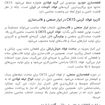
قطعه‌سازی خودرو
، موجودی این
گرید فولادی
همواره حفظ می‌شود. CK15
نه‌تنها جزو پرکاربردترین گریدهای
فولاد اتومات در ایران
است، بلکه از نظر
قابلیت تامین و تنوع ابعاد نیز وضعیت مناسبی دارد.
کاربرد فولاد کربنی CK15 در ابزار صنعتی و قالب‌سازی
در صنایع
ابزار صنعتی
و
قالب‌سازی
، انتخاب فولاد مناسب می‌تواند مستقیماً بر
کیفیت نهایی قطعه تأثیر بگذارد.
فولاد کربنی
CK15
با
خاصیت ماشین‌کاری بالا،
قابلیت سخت‌کاری سطحی و
چقرمگی
قابل قبول، گزینه‌ای اقتصادی و کاربردی
برای تولید ابزارهای سبک و قالب‌های اولیه محسوب می‌شود.
این آلیاژ به‌ویژه در
ساخت فولاد خوش‌تراش
برای قطعاتی مانند پین، چکش و
قطعات اتصال پرکاربرد است. همچنین در قالب‌سازی برای تولید قالب‌های ساده
یا قطعاتی که تحت فشار سنگین یا ضربه‌ای قرار نمی‌گیرند، بسیار مورد استفاده
قرار می‌گیرد. فولاد CK15 به‌راحتی ماشین‌کاری می‌شود و برای تولید سری‌های
متوسط تا بالا مناسب است.
در حوزه
قطعه‌سازی صنعتی
، از فولاد کربنی CK15 برای ساخت تیغه‌های سبک
و کم‌فشار نیز استفاده می‌شود. به‌همین دلیل، در تولید
انواع تیغه فولادی
که به
استحکام متوسط و شکل‌پذیری قابل کنترل نیاز دارند، این گرید عملکرد
رضایت‌بخشی دارد. همچنین برای تولید ابزارهایی که نیاز به پرداخت سطحی
دقیق دارند اما در معرض تنش‌های بسیار بالا نیستند، انتخاب مناسبی به‌شمار
می‌رود.