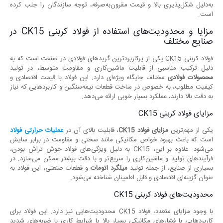
به‌دلیل شکل‌پذیری بالا و قیمت مقرون‌به‌صرفه، توجه سازندگان را جلب کرده
است.
مزایا و محدودیت‌های استفاده از فولاد کربنی CK15 در
صنایع مختلف
فولاد کربنی CK15 یکی از پرکاربردترین گریدهای فولادی در صنعت است که به
دلیل ترکیب مناسبی از قابلیت ماشین‌کاری و مقاومت متوسط، در تولید
محصولات فولادی
مختلف جایگاه ویژه‌ای دارد. این فولاد با قیمت اقتصادی و
کیفیت مطلوب، به خصوص در ساخت قطعات نیمه‌سنگین و کاربردهایی که نیاز
به دقت بالا دارند، عملکرد بسیار خوبی ارائه می‌دهد.
مزایای فولاد کربنی CK15
یکی از مهم‌ترین
مزایای فولاد
CK15
، قابلیت بالای آن در
عملیات حرارتی فولاد
است که باعث بهبود خواص مکانیکی مانند سختی و مقاومت در برابر سایش
می‌شود. علاوه بر این، CK15 به دلیل ویژگی‌های فولاد خوش تراش بودن،
فرآیندهای تولید و ماشین‌کاری را سریع‌تر و با دقت بیشتر ممکن می‌سازد. در
بسیاری از صنایع، از جمله تولید
میلگرد اتومات
و قطعات صنعتی، این فولاد به
عنوان گزینه‌ای اقتصادی و قابل اطمینان شناخته می‌شود.
محدودیت‌های فولاد کربنی CK15
با وجود مزایای متعدد، فولاد CK15 محدودیت‌هایی نیز دارد. این فولاد برای
کاربردهایی با فشارهای مکانیکی بسیار بالا یا شرایط کاری با ضربه‌های شدید