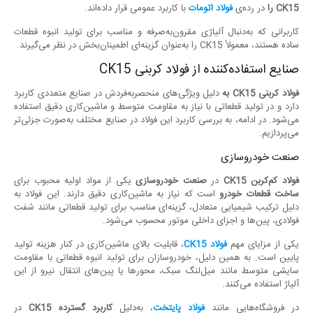
CK15
را
در رده‌ی
فولاد اتومات
با کاربرد عمومی قرار داده‌اند.
کاربرانی که به‌دنبال آلیاژی مقرون‌به‌صرفه و مناسب برای تولید انبوه قطعات
ساده هستند، معمولاً CK15 را به‌عنوان گزینه‌ای اطمینان‌بخش در نظر می‌گیرند.
صنایع استفاده‌کننده از فولاد کربنی CK15
فولاد کربنی
CK15
به
دلیل ویژگی‌های منحصر‌به‌فردش در صنایع متعددی کاربرد
دارد و در تولید قطعاتی با نیاز به مقاومت متوسط و ماشین‌کاری دقیق استفاده
می‌شود. در ادامه، به بررسی کاربرد این فولاد در صنایع مختلف به‌صورت جزئی‌تر
می‌پردازیم.
صنعت خودروسازی
فولاد کم‌کربن
CK15
در
صنعت خودروسازی
یکی از مواد اولیه محبوب برای
ساخت قطعات خودرو
است که نیاز به ماشین‌کاری دقیق دارند. این فولاد به
دلیل ترکیب شیمیایی متعادل، گزینه‌ای مناسب برای تولید قطعاتی مانند شفت
فولادی، پین‌ها و اجزای داخلی موتور محسوب می‌شود.
یکی از مزایای مهم
فولاد
CK15
، قابلیت بالای ماشین‌کاری در کنار هزینه تولید
پایین است. به همین دلیل، خودروسازان برای تولید انبوه قطعاتی با مقاومت
سایشی متوسط مانند میل‌لنگ سبک، محورها یا پین‌های انتقال نیرو از این
آلیاژ استفاده می‌کنند.
در فروشگاه‌هایی مانند
فولاد پایتخت
، به‌دلیل
کاربرد گسترده
CK15
در