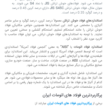
استفاده می شود. فولادهای خوش تراش
JIS
با نماد
S4
می شوند. به
عنوان مثال، فولاد خوش تراش
JIS S45C
دارای درصد کربن 0.45 درصد
و درصد گوگرد 0.35 درصد است
.
استانداردهای فولاد خوش تراش
معمولاً درصد کربن، درصد گوگرد و سایر عناصر
آلیاژی را مشخص می کنند. این استانداردها همچنین خواص مکانیکی فولاد
خوش تراش را مانند استحکام تسلیم، استحکام کششی و سختی تعیین می
نمایند
.
با توجه به استانداردهای فولاد خوش تراش، می توان فولاد مناسب با
کاربرد مورد نظر را انتخاب کرد.
استاندارد فولاد اتومات
یا
“AISI”
به معنی “انجمن فولاد آمریکا” استانداردی
است که توسط انجمن فولاد آمریکا تدوین و انتشار می‌یابد. این استاندارد برای
طبقه‌بندی فولاد‌ها و آلیاژهای آهنی در ایالات متحده و سایر نقاط جهان استفاده
می‌ شود. استاندارد
AISI
در صنعت فلزات، ساخت و ساز، صنعت خودرو سازی،
صنایع مکانیکی و دیگر صنایع مرتبط با فولاد استفاده می‌ شود
.
این استاندارد شامل شماره‌ گذاری و تعریف مشخصات فیزیکی و مکانیکی فولاد‌
ها، آلیاژ ها، ورق‌ ها، لوله‌ ها، میلگرد ها و سایر محصولات فولادی می‌ شود. هر
کدام از آلیاژ ها و فولاد ها در این استاندارد با یک شماره چهار رقمی یا بر اساس
نامک و مشخصات خاص دیگر شناخته می‌ شوند
.
پرکاربردترین فولاد های اتومات ایران
برخی از
پرکاربردترین فولاد
های اتومات ایران
عبارتند از
: