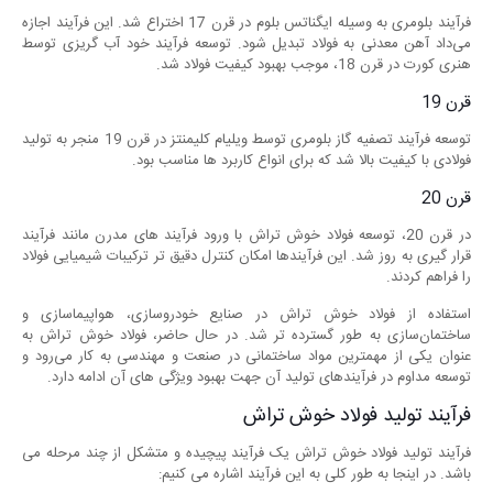
فرآیند بلومری به وسیله ایگناتس بلوم در قرن 17 اختراع شد. این فرآیند اجازه
می‌داد آهن معدنی به فولاد تبدیل شود. توسعه فرآیند خود آب گریزی توسط
هنری کورت در قرن 18، موجب بهبود کیفیت فولاد شد.
قرن 19
توسعه فرآیند تصفیه گاز بلومری توسط ویلیام کلیمنتز در قرن 19 منجر به تولید
فولادی با کیفیت بالا شد که برای انواع کاربرد ها مناسب بود.
قرن 20
در قرن 20، توسعه فولاد خوش تراش با ورود فرآیند های مدرن مانند فرآیند
قرار گیری به روز شد. این فرآیندها امکان کنترل دقیق ‌تر ترکیبات شیمیایی فولاد
را فراهم کردند.
استفاده از فولاد خوش تراش در صنایع خودروسازی، هواپیماسازی و
ساختمان‌سازی به طور گسترده تر شد. در حال حاضر، فولاد خوش تراش به
عنوان یکی از مهمترین مواد ساختمانی در صنعت و مهندسی به کار می‌رود و
توسعه مداوم در فرآیندهای تولید آن جهت بهبود ویژگی ‌های آن ادامه دارد.
فرآیند تولید فولاد خوش تراش
فرآیند تولید فولاد خوش تراش یک فرآیند پیچیده و متشکل از چند مرحله می
‌باشد. در اینجا به طور کلی به این فرآیند اشاره می‌ کنیم: