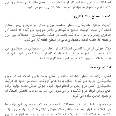
اصطکاک بین ابزار و قطعه کار، از افزایش دما در حین ماشینکاری جلوگیری می
کنند و این موضوع به افزایش سرعت ماشینکاری منجر می شود.
کیفیت سطح ماشینکاری
کیفیت سطح ماشینکاری، نشان دهنده میزان صافی و صیقلی بودن سطح
قطعه کار است. کیفیت سطح ماشینکاری بالاتر، موجب می گردد که قطعه کار
ظاهری زیباتر و با دوام تر داشته باشد
.
در هنگام ماشینکاری، اصطکاک بین ابزار
و قطعه کار باعث ایجاد ناهمواری‌هایی در سطح قطعه کار می‌شود
.
فولاد خوش تراش با کاهش اصطکاک، از ایجاد این ناهمواری‌ ها جلوگیری می‌
کند. همچنین، با بهبود جریان براده، باعث کاهش اصطکاک می ‌شود. این امر
نیز می‌تواند به بهبود کیفیت سطح ماشینکاری کمک کند.
اندازه براده ها
اندازه براده ها، نشان دهنده اندازه و شکل براده هایی است که در حین
ماشینکاری تولید می شوند. اندازه براده های کوچکتر، باعث می شود که فرآیند
ماشینکاری آسان تر و ایمن تر انجام شود
.
فولاد خوش تراش باعث تولید براده‌
های ریزتر، کوتاه ‌تر و شکننده ‌تر می‌شود. این امر نیز موجب کاهش اصطکاک
و بهبود جریان براده می گردد
.
براده‌های بزرگ‌تر، افزایش اصطکاک را به همراه دارند. همچنین، این براده‌ ها
می ‌توانند به ابزار آسیب برسانند. فولاد خوش تراش با تولید براده‌های ریزتر،
کوتاه‌تر و شکننده‌تر، از افزایش اصطکاک و آسیب رسیدن به ابزار جلوگیری