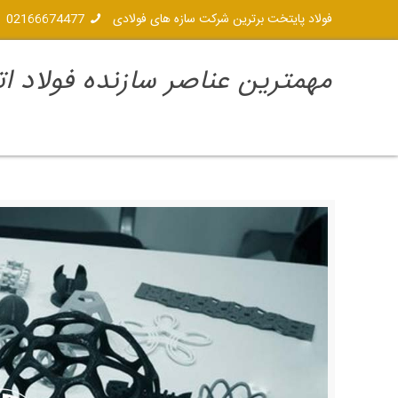
فولاد پایتخت برترین شرکت سازه های فولادی
02166674477
مهمترین عناصر سازنده فولاد 