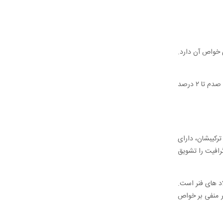
ی خواص آن دارد.
کربن اساسا هیچ گونه تاثیری بر مقاومت خوردگی فولاد در آب، اسیدها و گازهای داغ ندارد. در فولادهای آلیاژی و غیر آلیاژی با تغییر درصد کربن ( از چند صدم تا ۲ درصد
ترکیبشان، دارای
ر از 0.4 درصد باشد. سیلیسیم ، رسوب گرافیت را تشویق
د های فنر است.
ثر منفی بر خواص