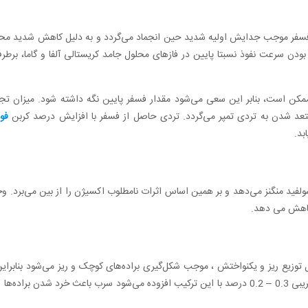
ا فسفر موجب جدایش اولیه شدید حین انجماد می‌گردد و به دلیل کاهش شدید مح
 بودن سرعت نفوذ نسبتا پایین در فازهای محلول جامد کریستالی آلفا و گاما، بر
ن است، بنابر این سعی می‌شود مقدار فسفر پایین نگه داشته شود. میزان تج
ستعد شدن به تردی تمپر می‌گردد. تردی حاصل از فسفر با افزایش درصد کربن
فو
بد.
فید منگنز می‌دهد و بر همین اساس اثرات نامطلوب اکسیژن را از بین می‌برد. وج
کاهش می دهد.
توزیع ریز و یکنواختش ، موجب شکل‌گیری براده‌های کوچک و ریز می‌شود بنابراین
سهولت بخشیده و سطح خوب و تمیز ایجاد می‌کند. سرب به مقدار تقریبی 0.3 – 0.2 درصد با این ترکیب افزوده می‌شود سرب باعث خرد