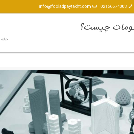
info@fooladpaytakht.com
02166674008
اتومات چیست؟
خانه