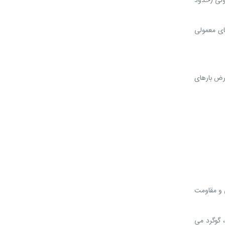
دهای معمولی (حدود
ته میلگردهای معمولی
عرض بارهای
 و مقاومت
، گوگرد می