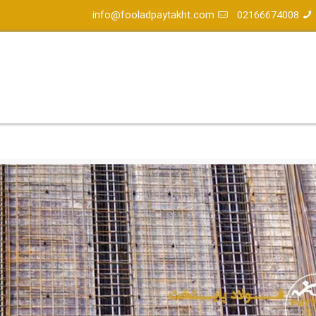
info@fooladpaytakht.com
02166674008