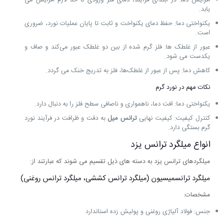
افزایش دما: در ابتدای فرآیند، دمای فلز ورودی تا حد لازم افزایش می‌
یابد.
یکنواختی دما: حفظ دمای یکنواخت و ثابت تا پایان عملیات نورد، ضروری
است.
عبور از غلطک‌ ها: فلز گرم شده از بین دو غلطک عبور می‌کند و صاف و
یکدست می ‌شود.
کاهش دما: پس از عبور از غلطک‌ها، فلز به تدریج خنک می گردد.
نکات مهم در نورد گرم
یکنواختی دما: افت دما، ناهمواری و ناصافی سطح فلز را به دنبال دارد.
کنترل کیفیت: کیفیت نهایی
ترانس میل
به دقت و ظرافت در فرآیند نورد
گرم بستگی دارد.
انواع میلگرد ترانس یزد
میلگردهای ترانس یزد به دسته های ذیل تقسیم می ‌شوند که عبارتند از:
میلگرد ترانسمیسیون (میلگرد ترانس کششی، میلگرد ترانس روغنی)
مشخصات:
جنس: فولاد آلیاژی روغنی و پولیش زده استاندارد