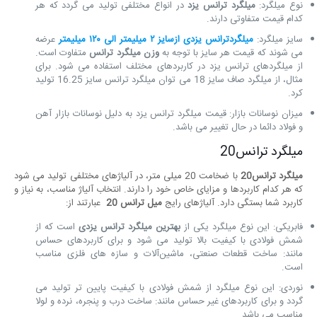
نوع میلگرد:
میلگرد ترانس یزد
در انواع مختلفی تولید می‌ گردد که هر
کدام قیمت متفاوتی دارند.
سایز میلگرد:
میلگردترانس یزدی ازسایز ۲ میلیمتر الی ۱۲۰ میلیمتر
عرضه
می‌ شوند که قیمت هر سایز با توجه به
وزن میلگرد ترانس
متفاوت است.
از میلگردهای ترانس یزد در کاربردهای مختلف استفاده می شود. برای
مثال، از میلگرد صاف سایز 18 می ‌توان میلگرد ترانس سایز 16.25 تولید
کرد.
میزان نوسانات بازار: قیمت میلگرد ترانس یزد به دلیل نوسانات بازار آهن
و فولاد دائما در حال تغییر می باشد.
میلگرد ترانس20
میلگرد ترانس20
با ضخامت 20 میلی ‌متر، در آلیاژهای مختلفی تولید می ‌شود
که هر کدام کاربردها و مزایای خاص خود را دارند. انتخاب آلیاژ مناسب، به نیاز و
کاربرد شما بستگی دارد. آلیاژهای رایج
میل ترانس 20
عبارتند از:
فابریکی: این نوع میلگرد یکی از
بهترین میلگرد ترانس یزدی
است که از
شمش فولادی با کیفیت بالا تولید می‌ شود و برای کاربردهای حساس
مانند: ساخت قطعات صنعتی، ماشین‌آلات و سازه‌ های فلزی مناسب
است.
نوردی: این نوع میلگرد از شمش فولادی با کیفیت پایین‌ تر تولید می
گردد و برای کاربردهای غیر حساس مانند: ساخت درب و پنجره، نرده و لولا
مناسب می باشد.